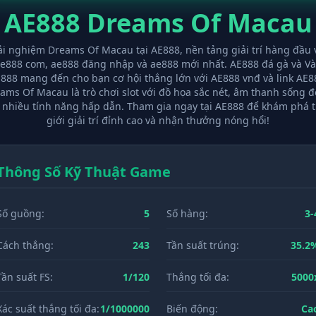
AE888 Dreams Of Macau
ải nghiệm Dreams Of Macau tại AE888, nền tảng giải trí hàng đầu 
e888 com, ae888 đăng nhập và ae888 mới nhất. AE888 đá gà và V
888 mang đến cho bạn cơ hội thắng lớn với AE888 vnđ và link AE8
ams Of Macau là trò chơi slot với đồ họa sắc nét, âm thanh sống 
 nhiều tính năng hấp dẫn. Tham gia ngay tại AE888 để khám phá 
giới giải trí đỉnh cao và nhận thưởng nóng hổi!
Thông Số Kỹ Thuật Game
Số guồng:
5
Số hàng:
3-
Cách thắng:
243
Tần suất trúng:
35.2
Tần suất FS:
1/120
Thắng tối đa:
5000
Xác suất thắng tối đa:
1/1000000
Biến động:
Ca