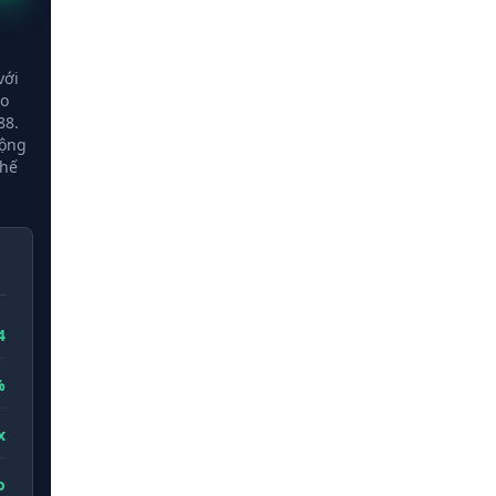
với
ào
88.
động
thế
4
%
x
o