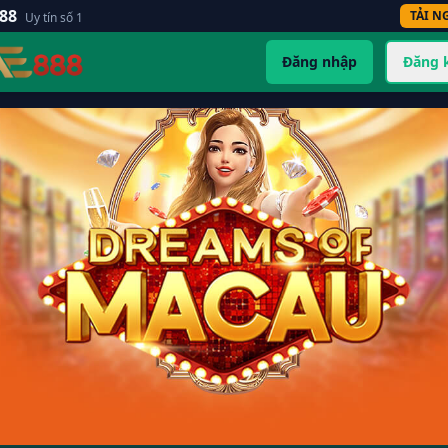
88
TẢI N
Uy tín số 1
Đăng nhập
Đăng 