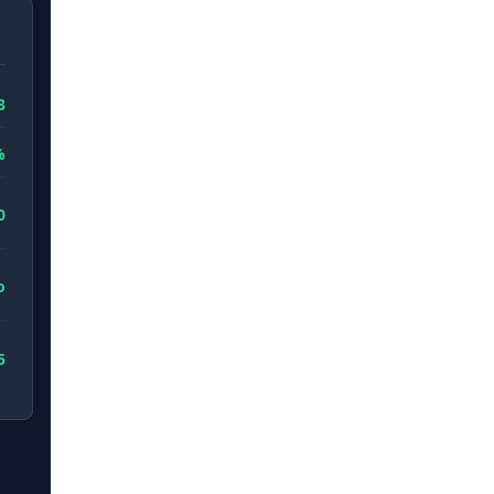
3
%
0
o
5