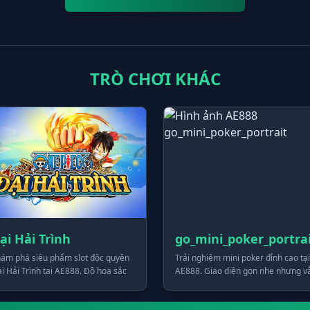
TRÒ CHƠI KHÁC
ại Hải Trình
go_mini_poker_portra
ám phá siêu phẩm slot độc quyền
Trải nghiệm mini poker đỉnh cao tại
i Hải Trình tại AE888. Đồ họa sắc
AE888. Giao diện gọn nhẹ nhưng v
t, âm thanh sống động cùng tỷ lệ
giữ nguyên chất lượng và tính năng
ả thưởng cao đang chờ đợi bạn.
đặc sắc.